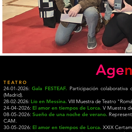
Age
TEATRO
24-01-2026:
Gala FESTEAF.
Participación colaborativ
(Madrid).
28-02-2026:
Lío en Messina.
VIII Muestra de Teatro "Romá
24-04-2026:
El amor en tiempos de Lorca.
V Muestra d
08-05-2026:
Sueño de una noche de verano.
Represent
CAM.
30-05-2026:
El amor en tiempos de Lorca.
XXIX Certam